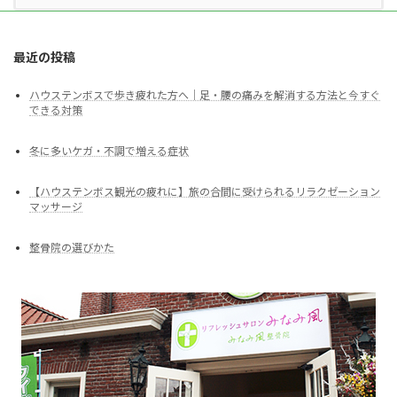
ク
ゼ
ー
シ
最近の投稿
ョ
ン
ハウステンボスで歩き疲れた方へ｜足・腰の痛みを解消する方法と今すぐ
マ
できる対策
ッ
サ
ー
冬に多いケガ・不調で増える症状
ジ
【ハウステンボス観光の疲れに】旅の合間に受けられるリラクゼーション
マッサージ
整骨院の選びかた