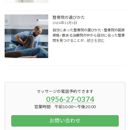
【ハ
状
解
ウ
消
ス
す
テ
整骨院の選びかた
る
ン
2024年11月1日
方
ボ
自分にあった整骨院の選びかた \ 整骨院の国家
法
ス
資格 / 数ある治療院の中から自分に合った整骨
と
観
:
院を見つけることが…
続きを読む
今
光
整
す
の
骨
ぐ
疲
院
で
れ
の
き
に】
選
る
旅
び
対
の
か
策
合
た
間
に
マッサージの電話予約できます
受
0956-27-0374
け
ら
営業時間 午前10:00～午後20:00
れ
る
お問い合わせ
リ
ラ