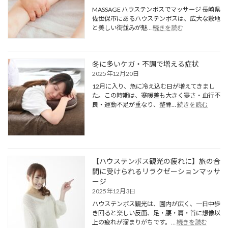
MASSAGE ハウステンボスでマッサージ 長崎県
佐世保市にあるハウステンボスは、広大な敷地
:
と美しい街並みが魅…
続きを読む
ハ
ウ
ス
テ
冬に多いケガ・不調で増える症状
ン
2025年12月20日
ボ
12月に入り、急に冷え込む日が増えてきまし
ス
た。この時期は、寒暖差も大きく寒さ・血行不
で
:
良・運動不足が重なり、整骨…
続きを読む
歩
冬
き
に
疲
多
れ
い
た
ケ
方
ガ・
【ハウステンボス観光の疲れに】旅の合
へ
不
間に受けられるリラクゼーションマッサ
｜
調
ージ
足・
で
腰
2025年12月3日
増
の
え
ハウステンボス観光は、園内が広く、一日中歩
痛
る
き回ると楽しい反面、足・腰・肩・首に想像以
み
:
症
上の疲れが溜まりがちです。…
続きを読む
を