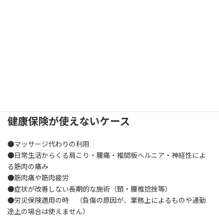
骨折や捻挫などのけがで健康保険を使って整骨院に受診すること
ができます。接骨院・整骨院は、骨折・脱臼・打撲・捻挫・挫傷
等のケガをされた患者さんへの施術を行います。
当院受診の際には、窓口に保険証をご持参ください。
当院では古くからの伝統医療として日々研鑽に努めております。
ご不明な点はお気軽にご相談し、納得したうえでご利用くださ
い。
健康保険が使えないケース
●マッサージ代わりの利用
●日常生活からくる肩こり・腰痛・椎間板ヘルニア・神経性によ
る筋肉の痛み
●筋肉痛や筋肉疲労
●症状が改善しない長期的な施術（頚・腰椎捻挫等）
●労災保険適用の時 （負傷の原因が、業務上によるものや通勤
途上の場合は使えません）