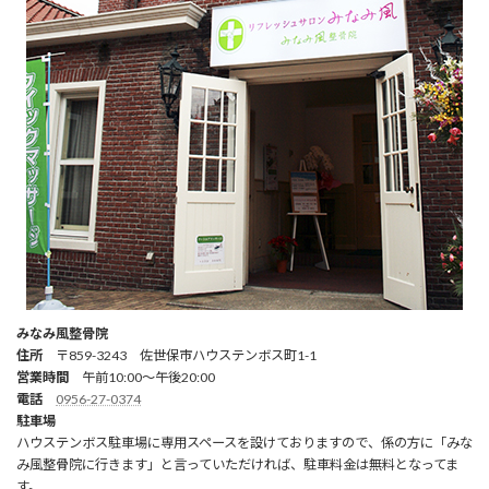
みなみ風整骨院
住所
〒859-3243 佐世保市ハウステンボス町1-1
営業時間
午前10:00～午後20:00
電話
0956-27-0374
駐車場
ハウステンボス駐車場に専用スペースを設けておりますので、係の方に「みな
み風整骨院に行きます」と言っていただければ、駐車料金は無料となってま
す。