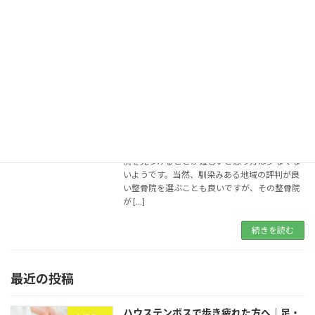
めなのが、ハウステンボスで遊んだその日に受
けられるみなみ風整骨院リラクゼーションマッ
サージ。み […]
続きを読む
整骨院の選びかた
お知らせ
2024年11月1日
自分にあった整骨院の選びかた \ 整骨院の国家
資格 / 数ある治療院の中から自分に合った整骨
院を見つけることが難しいと思う方は少なくな
いようです。当然、馴染みある地域の評判が良
い整骨院を選ぶことも良いですが、その整骨院
が […]
続きを読む
最近の投稿
ハウステンボスで歩き疲れた方へ｜足・