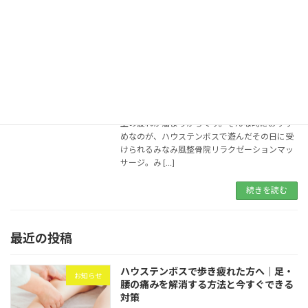
【ハウステンボス観光の疲れに】旅の合
お知らせ
間に受けられるリラクゼーションマッサ
ージ
2025年12月3日
ハウステンボス観光は、園内が広く、一日中歩
き回ると楽しい反面、足・腰・肩・首に想像以
上の疲れが溜まりがちです。そんな時におすす
めなのが、ハウステンボスで遊んだその日に受
けられるみなみ風整骨院リラクゼーションマッ
サージ。み […]
続きを読む
最近の投稿
ハウステンボスで歩き疲れた方へ｜足・
お知らせ
腰の痛みを解消する方法と今すぐできる
対策